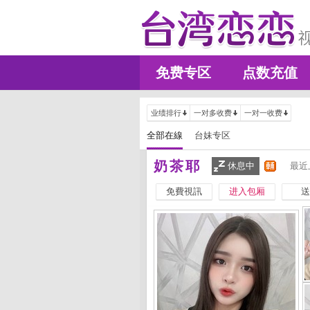
免费专区
点数充值
业绩排行
一对多收费
一对一收费
全部在線
台妹专区
奶茶耶
休息中
最近
免費視訊
进入包厢
送