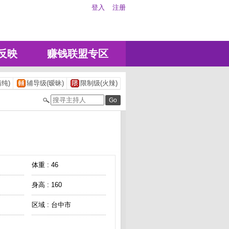
登入
注册
反映
赚钱联盟专区
纯)
辅导级(暧昧)
限制级(火辣)
体重 : 46
身高 : 160
区域 : 台中市