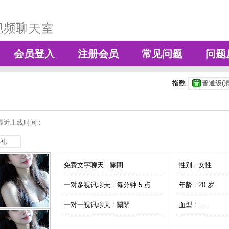
会员登入
注册会员
常见问题
问题
指数
普通级(清
最近上线时间 :
礼
免费文字聊天 :
關閉
性别 : 女性
一对多视讯聊天 :
每分钟 5 点
年龄 : 20 岁
一对一视讯聊天 :
關閉
血型 : ----