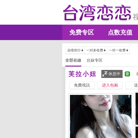
免费专区
点数充值
业绩排行
一对多收费
一对一收费
全部在線
台妹专区
芙拉小妞
休息中
免費視訊
进入包厢
送