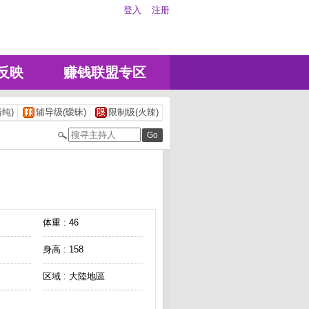
登入
注册
反映
赚钱联盟专区
纯)
辅导级(暧昧)
限制级(火辣)
体重 : 46
身高 : 158
区域 : 大陸地區