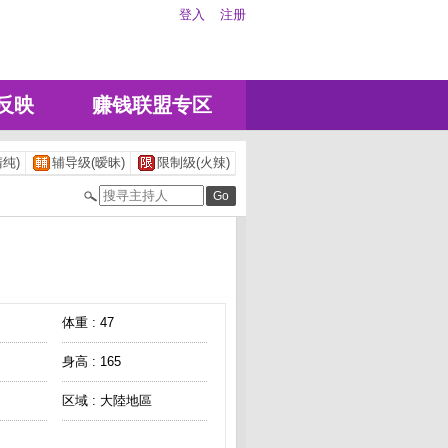
登入
注册
反映
赚钱联盟专区
纯)
辅导级(暧昧)
限制级(火辣)
体重 : 47
身高 : 165
区域 : 大陸地區