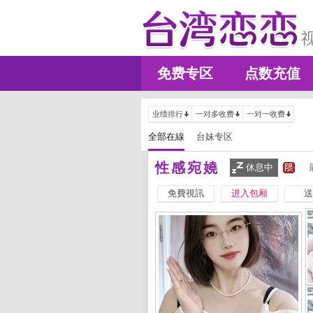
免费专区
点数充值
业绩排行
一对多收费
一对一收费
全部在線
台妹专区
性感宛嬈
休息中
免費視訊
进入包厢
送