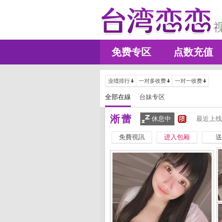
免费专区
点数充值
业绩排行
一对多收费
一对一收费
全部在線
台妹专区
淅蕾
休息中
最近上线
免費視訊
进入包厢
送