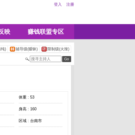
登入
注册
反映
赚钱联盟专区
纯)
辅导级(暧昧)
限制级(火辣)
体重 : 53
身高 : 160
区域 : 台南市