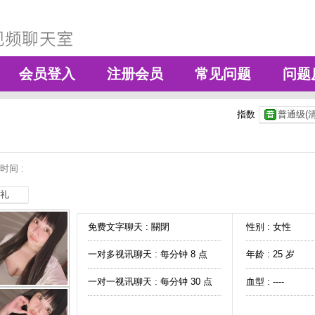
会员登入
注册会员
常见问题
问题
指数
普通级(清
时间 :
礼
免费文字聊天 :
關閉
性别 : 女性
一对多视讯聊天 :
每分钟 8 点
年龄 : 25 岁
一对一视讯聊天 :
每分钟 30 点
血型 : ----